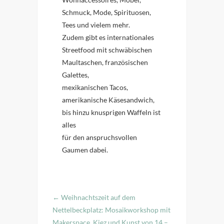
Schmuck, Mode, Spirituosen,
Tees und vielem mehr.
Zudem gibt es internationales
Streetfood mit schwäbischen
Maultaschen, französischen
Galettes,
mexikanischen Tacos,
amerikanische Käsesandwich,
bis hinzu knusprigen Waffeln ist
alles
für den anspruchsvollen
Gaumen dabei.
←
Weihnachtszeit auf dem
Nettelbeckplatz: Mosaikworkshop mit
Makerspace, Kiez und Kunst von 14 –