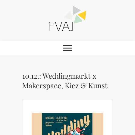
Skip
to
content
FVAJ e.V.
10.12.: Weddingmarkt x
Makerspace, Kiez & Kunst