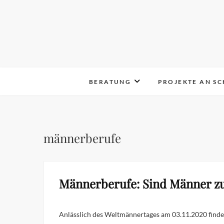
Skip
to
content
BERATUNG
PROJEKTE AN S
männerberufe
Männerberufe: Sind Männer z
Anlässlich des Weltmännertages am 03.11.2020 findet in Alt-Hohenschönhausen eine Männerwoche statt. Vom