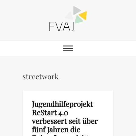
Skip
to
content
FVAJ e.V.
streetwork
Jugendhilfeprojekt
ReStart 4.0
verbessert seit über
fünf Jahren die